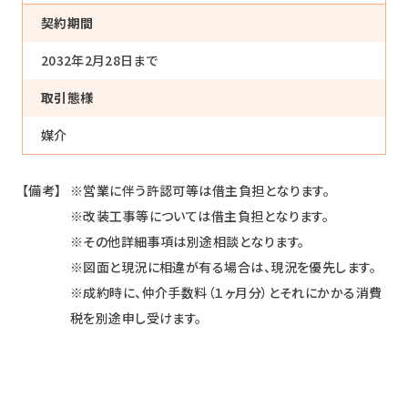
契約期間
事業内容
2032年2月28日まで
物件情報
取引態様
実績
媒介
お客様の声
【備考】
※営業に伴う許認可等は借主負担となります。
お知らせ
※改装工事等については借主負担となります。
※その他詳細事項は別途相談となります。
※図面と現況に相違が有る場合は、現況を優先します。
お問い合わせ
※成約時に、仲介手数料（１ヶ月分）とそれにかかる消費
税を別途申し受けます。