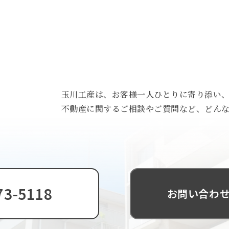
トップ
私たちについて
玉川工産は、お客様一人ひとりに寄り添い
事業内容
不動産に関するご相談やご質問など、どん
物件情報
実績
お客様の声
73-5118
お問い合わせ
お知らせ