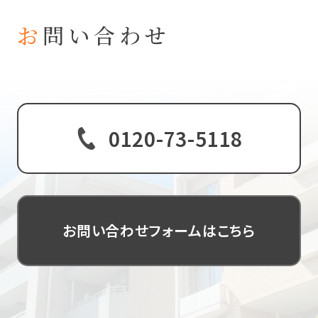
トップ
お
問い合わせ
私たちについて
玉川工産は、お客様一人ひとりに寄り添い、最適なご
事業内容
提案を心がけております。
不動産に関するご相談やご質問など、どんなことでも
物件情報
ぜひお聞かせください。
0120-73-5118
実績
お客様の声
お知らせ
お問い合わせフォームはこちら
お問い合わせ