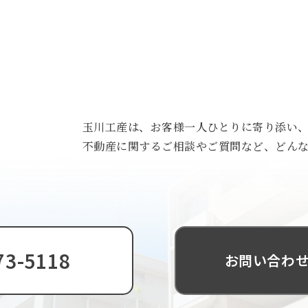
トップ
私たちについて
玉川工産は、お客様一人ひとりに寄り添い
事業内容
不動産に関するご相談やご質問など、どん
物件情報
実績
お客様の声
73-5118
お問い合わせ
お知らせ