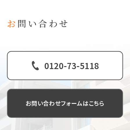
トップ
お
問い合わせ
私たちについて
事業内容
玉川工産は、お客様一人ひとりに寄り添い、最適なご
提案を心がけております。
物件情報
不動産に関するご相談やご質問など、どんなことでも
ぜひお聞かせください。
0120-73-5118
実績
お客様の声
お知らせ
お問い合わせフォームはこちら
お問い合わせ