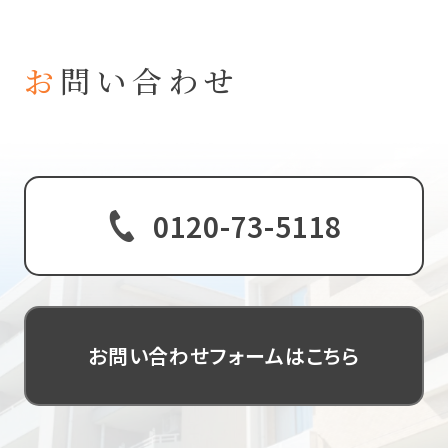
トップ
お
問い合わせ
私たちについて
事業内容
玉川工産は、お客様一人ひとりに寄り添い、最適なご
提案を心がけております。
物件情報
不動産に関するご相談やご質問など、どんなことでも
ぜひお聞かせください。
0120-73-5118
実績
お客様の声
お知らせ
お問い合わせフォームはこちら
お問い合わせ