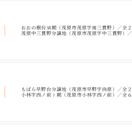
おおの樹台Ⅶ期（茂原市茂原字南三貫野）／全
茂原中三貫野分譲地（茂原市茂原字中三貫野）
もばら早野台分譲地（茂原市早野字向原）／全
小林字西ノ前Ⅰ期（茂原市小林字西ノ前）／全