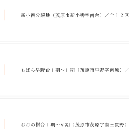
お客様の声
新小轡分譲地（茂原市新小轡字南台）／全１２
お知らせ
お問い
もばら早野台Ⅰ期～Ⅱ期（茂原市早野字向原）
おおの樹台Ⅰ期～Ⅵ期（茂原市茂原字南三貫野