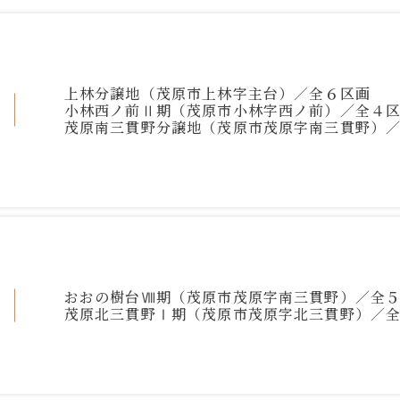
上林分譲地（茂原市上林字主台）／全６区画
小林西ノ前Ⅱ期（茂原市小林字西ノ前）／全４
茂原南三貫野分譲地（茂原市茂原字南三貫野）
おおの樹台Ⅷ期（茂原市茂原字南三貫野）／全
茂原北三貫野Ⅰ期（茂原市茂原字北三貫野）／