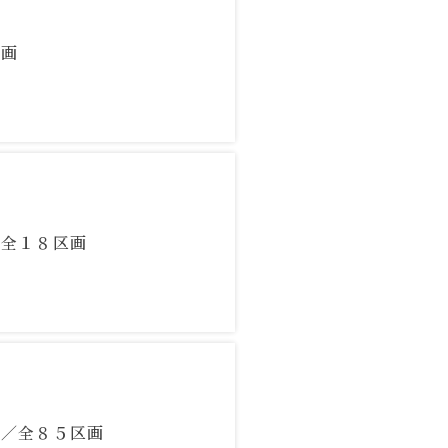
区画
合わせ
／全１８区画
）／全８５区画