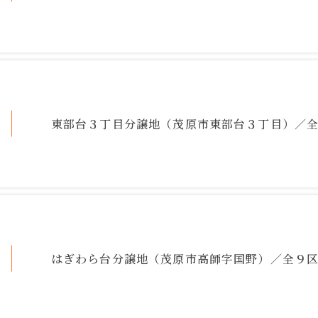
東部台３丁目分譲地（茂原市東部台３丁目）／
はぎわら台分譲地（茂原市高師字国野）／全９