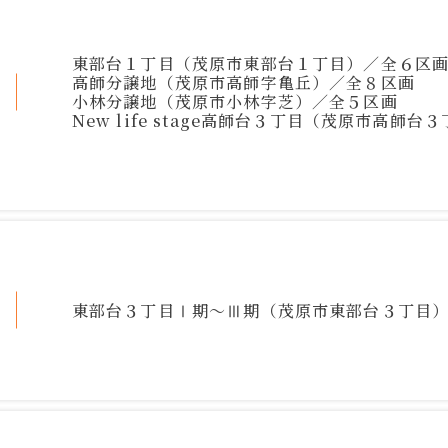
東部台１丁目（茂原市東部台１丁目）／全６区
高師分譲地（茂原市高師字亀丘）／全８区画
小林分譲地（茂原市小林字芝）／全５区画
New life stage高師台３丁目（茂原市高師
トップ
私たちについて
東部台３丁目Ⅰ期～Ⅲ期（茂原市東部台３丁目
事業内容
物件情報
実績