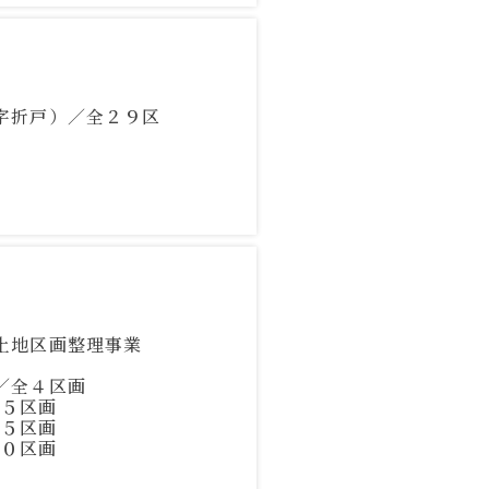
木崎字折戸）／全２９区
大芝土地区画整理事業
）／全４区画
全５区画
全５区画
１０区画