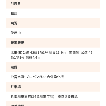
引渡日
実績
相談
お客様の声
現況
お知らせ
使用中
接道状況
お問い合わせ
北東側：公道 42条1項1号 幅員11.9m 南西側：公道 42
条1項1号 幅員4.4m
設備
公営水道・プロパンガス・合併浄化槽
駐車場
近隣駐車場有(34台駐車可能) ※空き要確認
取引態様